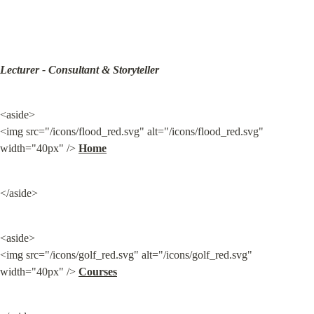
Lecturer - Consultant & Storyteller
<aside>

<img src="/icons/flood_red.svg" alt="/icons/flood_red.svg" 
width="40px" /> 
Home
</aside>
<aside>

<img src="/icons/golf_red.svg" alt="/icons/golf_red.svg" 
width="40px" /> 
Courses