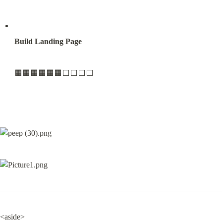
Build Landing Page
🟧🟧🟧🟧🟧🟧⬜️⬜️⬜️⬜️
<aside>
