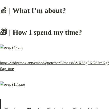
🍎 | What I’m about?
🎁 | 
How I spend my time?
https://widgetbox.app/embed/quote/bar/3Pbnzsb3VX66gPKG62rnKg?
flag=true