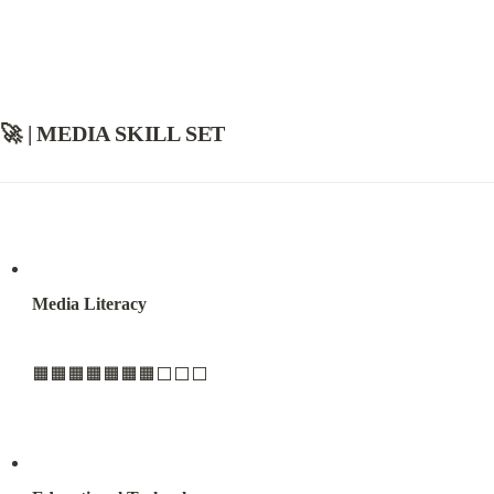
🚀 | MEDIA SKILL SET
Media Literacy
🟧🟧🟧🟧🟧🟧🟧⬜️⬜️⬜️