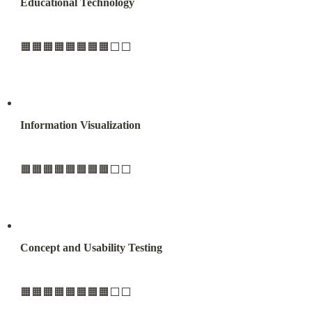
Educational Technology
🟧🟧🟧🟧🟧🟧🟧🟧⬜️⬜️
Information Visualization
🟧🟧🟧🟧🟧🟧🟧🟧⬜️⬜️
Concept and Usability Testing
🟧🟧🟧🟧🟧🟧🟧🟧⬜️⬜️