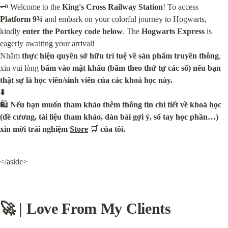
🗝️ Welcome to the 
King's Cross Railway Station
! To access 
Platform 9¾
 and embark on your colorful journey to Hogwarts, 
kindly 
enter the Portkey code below
. The 
Hogwarts Express
 is 
eagerly awaiting your arrival!

Nhằm 
thực hiện quyền sở hữu trí tuệ về sản phẩm truyền thông
, 
xin vui lòng 
bấm vào mật khẩu (bấm theo thứ tự các số)
nếu bạn 
thật sự là học viên/sinh viên của các khoá học này.

⬇️
🛍️ 
Nếu bạn muốn tham khảo thêm thông tin chi tiết về khoá học 
(đề cương, tài liệu tham khảo, dàn bài gợi ý, sổ tay học phần…) 
xin mời trải nghiệm 
Store
 🛒 
của tôi.
</aside>
🚀 | Love From My Clients