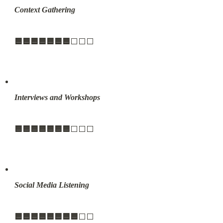
Context Gathering
🟦🟦🟦🟦🟦🟦🟦
⬜️⬜️⬜️
Interviews and Workshops
🟦🟦🟦🟦🟦🟦🟦
⬜️⬜️⬜️
Social Media Listening
🟦🟦🟦🟦🟦🟦🟦🟦
⬜️⬜️