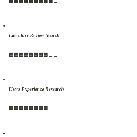
🟦🟦🟦🟦🟦🟦🟦🟦🟦
⬜️
Literature Review Search
🟦🟦🟦🟦🟦🟦🟦🟦
⬜️⬜️
Users Experience Research
🟦🟦🟦🟦🟦🟦🟦🟦
⬜️⬜️