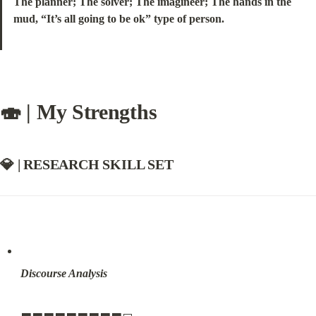
The planner; The solver; The imagineer; The hands in the 
mud, “It’s all going to be ok” type of person.
🍣 | My 
Strengths
💎 | RESEARCH SKILL SET
Discourse Analysis