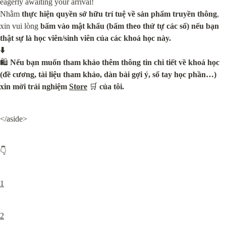
eagerly awaiting your arrival!

Nhằm 
thực hiện quyền sở hữu trí tuệ về sản phẩm truyền thông
, 
xin vui lòng 
bấm vào mật khẩu (bấm theo thứ tự các số)
nếu bạn 
thật sự là học viên/sinh viên của các khoá học này.

⬇️
🛍️ 
Nếu bạn muốn tham khảo thêm thông tin chi tiết về khoá học 
(đề cương, tài liệu tham khảo, dàn bài gợi ý, sổ tay học phần…) 
xin mời trải nghiệm 
Store
 🛒 
của tôi.
</aside>
👇
1
2