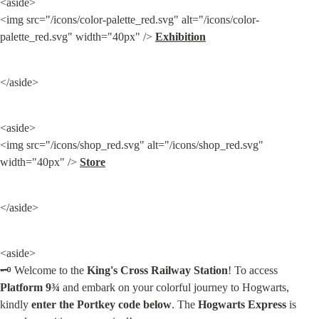
<aside>

<img src="/icons/color-palette_red.svg" alt="/icons/color-
palette_red.svg" width="40px" /> 
Exhibition
</aside>
<aside>

<img src="/icons/shop_red.svg" alt="/icons/shop_red.svg" 
width="40px" /> 
Store
</aside>
<aside>

🗝️ Welcome to the 
King's Cross Railway Station
! To access 
Platform 9¾
 and embark on your colorful journey to Hogwarts, 
kindly 
enter the Portkey code below
. The 
Hogwarts Express
 is 