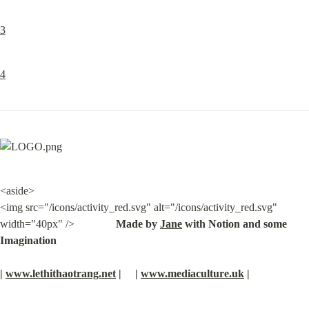
3
4
<aside>

<img src="/icons/activity_red.svg" alt="/icons/activity_red.svg" 
width="40px" />               
Made by 
Jane
 with Notion and some 
Imagination
| 
www.lethithaotrang.net
 |     | 
www.mediaculture.uk
 |